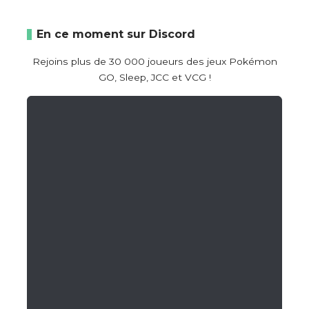
En ce moment sur Discord
Rejoins plus de 30 000 joueurs des jeux Pokémon
GO, Sleep, JCC et VCG !