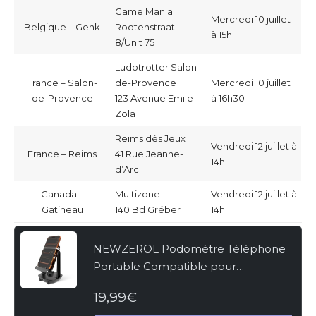
Game Mania
Mercredi 10 juillet
Belgique – Genk
Rootenstraat
à 15h
8/Unit 75
Ludotrotter Salon-
France – Salon-
de-Provence
Mercredi 10 juillet
de-Provence
123 Avenue Emile
à 16h30
Zola
Reims dés Jeux
Vendredi 12 juillet à
France – Reims
41 Rue Jeanne-
14h
d’Arc
Canada –
Multizone
Vendredi 12 juillet à
Gatineau
140 Bd Gréber
14h
NEWZEROL Podomètre Téléphone
Portable Compatible pour
WeWard/Pokemon Go/Pokemon Go
19,99€
Plus,[Œufs à Couver ou Bonbons