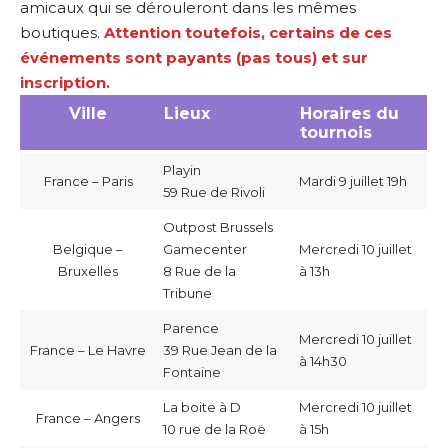
amicaux qui se dérouleront dans les mêmes
boutiques.
Attention toutefois, certains de ces
événements sont payants (pas tous) et sur
inscription.
Ville
Lieux
Horaires du
tournois
Playin
France – Paris
Mardi 9 juillet 19h
59 Rue de Rivoli
Outpost Brussels
Belgique –
Gamecenter
Mercredi 10 juillet
Bruxelles
8 Rue de la
à 13h
Tribune
Parence
Mercredi 10 juillet
France – Le Havre
39 Rue Jean de la
à 14h30
Fontaine
La boite à D
Mercredi 10 juillet
France – Angers
10 rue de la Roë
à 15h