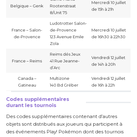
Mercredi 10 juillet
Belgique – Genk
Rootenstraat
de 15h à 21h
8/Unit 75
Ludotrotter Salon-
France – Salon-
de-Provence
Mercredi 10 juillet
de-Provence
123 Avenue Emile
de 16h30 à 22h30
Zola
Reims dés Jeux
Vendredi 12 juillet
France – Reims
41 Rue Jeanne-
de 14h à 20h
d’Arc
Canada –
Multizone
Vendredi 12 juillet
Gatineau
140 Bd Gréber
de 16h à 22h
Codes supplémentaires
durant les tournois
Des codes supplémentaires contenant d’autres
objets sont distribués aux joueurs qui participent à
des événements Play! Pokémon dont des tournois