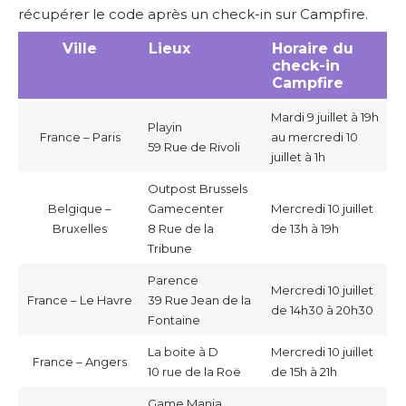
récupérer le code après un check-in sur Campfire.
Ville
Lieux
Horaire du
check-in
Campfire
Mardi 9 juillet à 19h
Playin
France – Paris
au mercredi 10
59 Rue de Rivoli
juillet à 1h
Outpost Brussels
Belgique –
Gamecenter
Mercredi 10 juillet
Bruxelles
8 Rue de la
de 13h à 19h
Tribune
Parence
Mercredi 10 juillet
France – Le Havre
39 Rue Jean de la
de 14h30 à 20h30
Fontaine
La boite à D
Mercredi 10 juillet
France – Angers
10 rue de la Roë
de 15h à 21h
Game Mania