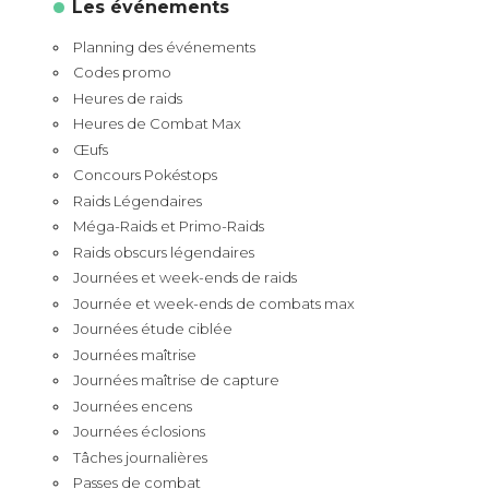
Les événements
Planning des événements
Codes promo
Heures de raids
Heures de Combat Max
Œufs
Concours Pokéstops
Raids Légendaires
Méga-Raids et Primo-Raids
Raids obscurs légendaires
Journées et week-ends de raids
Journée et week-ends de combats max
Journées étude ciblée
Journées maîtrise
Journées maîtrise de capture
Journées encens
Journées éclosions
Tâches journalières
Passes de combat