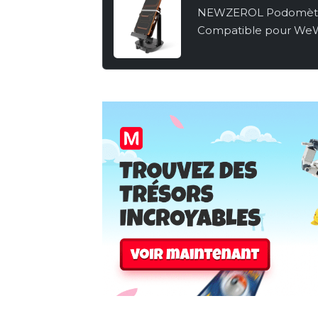
NEWZEROL Podomètre
Compatible pour We
Go/Pokemon Go Plus,
Copains][Version Muet