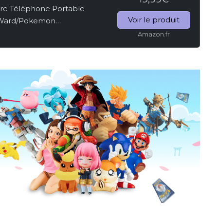
 Téléphone Portable
Voir le produit
Ward/Pokemon
[Œufs à Couver ou Bonbons
Amazon.fr
te] Équipement...