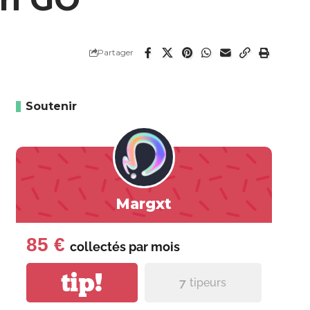
Partager
Soutenir
Margxt
85 €
collectés par
mois
tip!
7
tipeurs