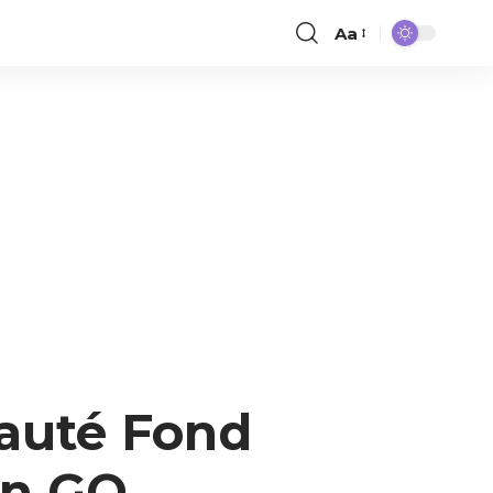
Aa
auté Fond
on GO