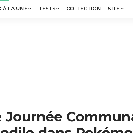
X À LA UNE
TESTS
COLLECTION
SITE
le Journée Commun
hodile dans Pokém