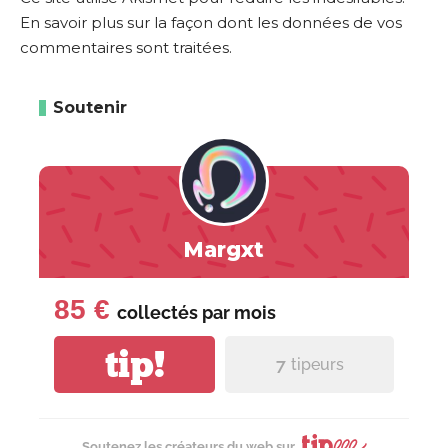
En savoir plus sur la façon dont les données de vos
commentaires sont traitées
.
Soutenir
Margxt
85 €
collectés par
mois
tip!
7
tipeurs
Soutenez les créateurs du web sur