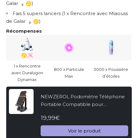
Galar
)
Fais 5 supers lancers (1 x Rencontre avec Miaouss
de Galar
)
Récompenses
1 x Rencontre
800 x Particule
3000 x Poussière
avec Duralugon
Max
d’étoiles
Dynamax
NEWZEROL Podomètre Téléphone
Portable Compatible pour
WeWard/Pokemon Go/Pokemon Go
19,99€
Plus,[Œufs à Couver ou Bonbons
Copains][Version Muette]
Voir le produit
Équipement...