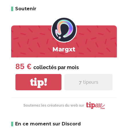
Soutenir
Margxt
85 €
collectés par
mois
tip!
7
tipeurs
Soutenez les créateurs du web sur
En ce moment sur Discord