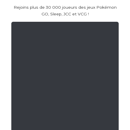
Rejoins plus de 30 000 joueurs des jeux Pokémon
GO, Sleep, JCC et VCG !