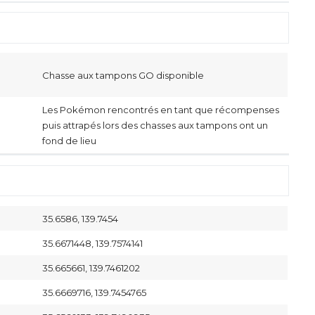
Chasse aux tampons GO disponible
Les Pokémon rencontrés en tant que récompenses
puis attrapés lors des chasses aux tampons ont un
fond de lieu
35.6586, 139.7454
35.6671448, 139.7574141
35.665661, 139.7461202
35.6669716, 139.7454765