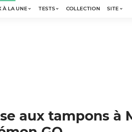
X À LA UNE
TESTS
COLLECTION
SITE
e aux tampons à M
kémon GO