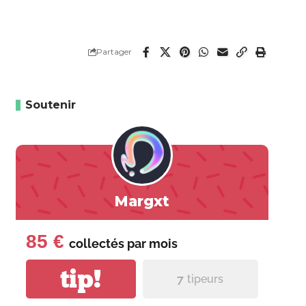
Partager
Soutenir
Margxt
85 €
collectés par
mois
tip!
7
tipeurs