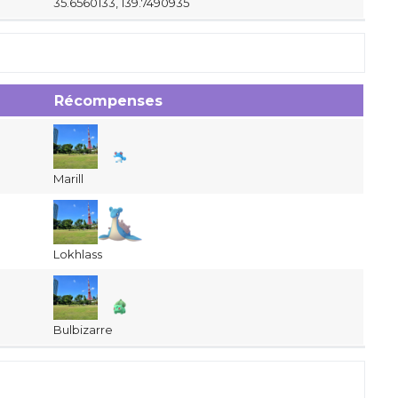
35.6560133, 139.7490935
Récompenses
Marill
Lokhlass
Bulbizarre