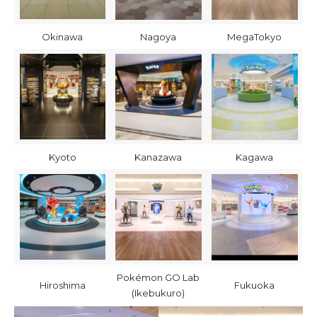
Okinawa
Nagoya
MegaTokyo
Kyoto
Kanazawa
Kagawa
Pokémon GO Lab
Hiroshima
Fukuoka
(Ikebukuro)