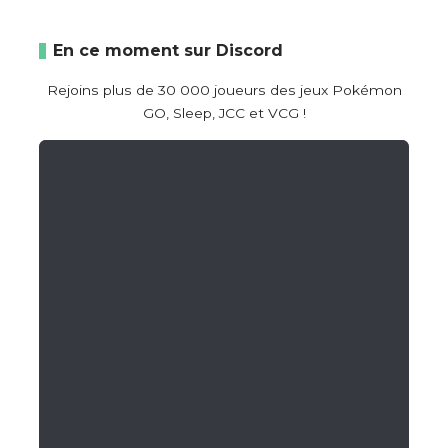
En ce moment sur Discord
Rejoins plus de 30 000 joueurs des jeux Pokémon
GO, Sleep, JCC et VCG !