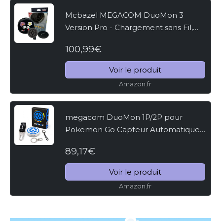
Mcbazel MEGACOM DuoMon 3
Version Pro - Chargement sans Fil,
Rotation Automatique/Attraper
100,99€
Automatique/Dual Accounts Appareil
Bluetooth pour Poké Go, Portée...
Voir le produit
Amazon.fr
megacom DuoMon 1P/2P pour
Pokemon Go Capteur Automatique
Aucune Vibration avec Vitesse Plus
89,17€
Rapide, Fonction de Diffusion vocale
et reconnexion One Touch
Voir le produit
Amazon.fr