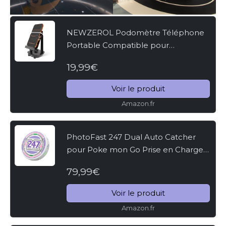
NEWZEROL Podomètre Téléphone
Portable Compatible pour
WeWard/Pokemon Go/Pokemon Go
19,99€
Plus,[Œufs à Couver ou Bonbons
Copains][Version Muette]
Voir le produit
Équipement...
Amazon.fr
PhotoFast 247 Dual Auto Catcher
pour Poke mon Go Prise en Charge
de la Capture Automatique,
79,99€
Tapotement/Reconnexion
Automatique, Fonction de Connexion
Voir le produit
de Plus...
Amazon.fr