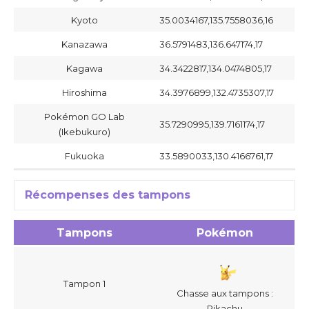
Kyoto
35.0034167,135.7558036,16
Kanazawa
36.5791483,136.647174,17
Kagawa
34.3422817,134.0474805,17
Hiroshima
34.3976899,132.4735307,17
Pokémon GO Lab
35.7290995,139.7161174,17
(Ikebukuro)
Fukuoka
33.5890033,130.4166761,17
Récompenses des tampons
Tampons
Pokémon
Tampon 1
Chasse aux tampons :
Pikachu