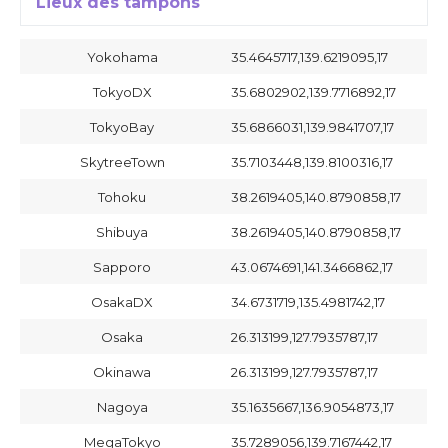
Lieux des tampons
Yokohama
35.4645717,139.6219095,17
TokyoDX
35.6802902,139.7716892,17
TokyoBay
35.6866031,139.9841707,17
SkytreeTown
35.7103448,139.8100316,17
Tohoku
38.2619405,140.8790858,17
Shibuya
38.2619405,140.8790858,17
Sapporo
43.0674691,141.3466862,17
OsakaDX
34.6731719,135.4981742,17
Osaka
26.313199,127.7935787,17
Okinawa
26.313199,127.7935787,17
Nagoya
35.1635667,136.9054873,17
MegaTokyo
35.7289056,139.7167442,17