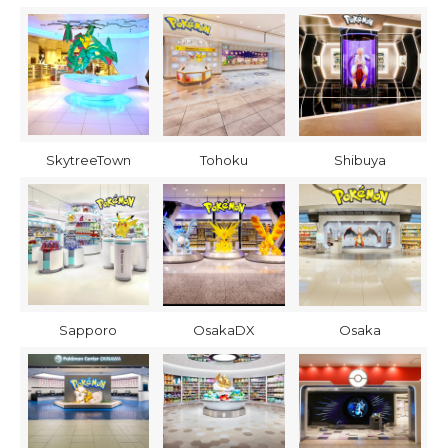
SkytreeTown
Tohoku
Shibuya
Sapporo
OsakaDX
Osaka