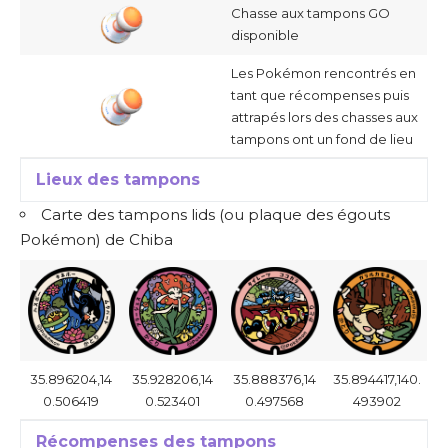
Chasse aux tampons GO
disponible
Les Pokémon rencontrés en
tant que récompenses puis
attrapés lors des chasses aux
tampons ont un fond de lieu
Lieux des tampons
Carte des tampons lids (ou plaque des égouts
Pokémon) de Chiba
35.896204,14
35.928206,14
35.888376,14
35.894417,140.
0.506419
0.523401
0.497568
493902
Récompenses des tampons