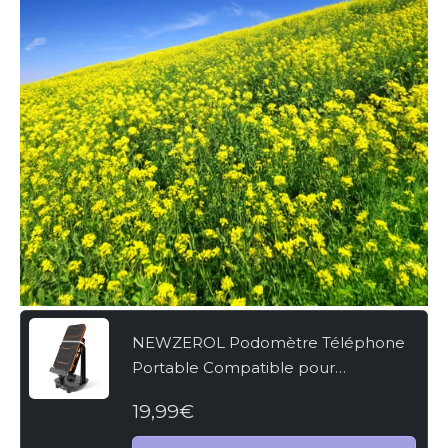
NEWZEROL Podomètre Téléphone
Portable Compatible pour
WeWard/Pokemon Go/Pokemon Go
19,99€
Plus,[Œufs à Couver ou Bonbons
Copains][Version Muette]