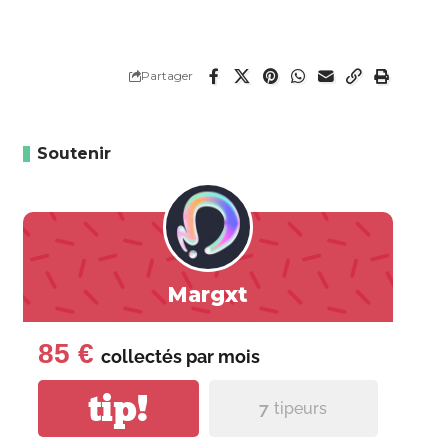
Partager
Soutenir
Margxt
85 €
collectés par
mois
tip!
7
tipeurs