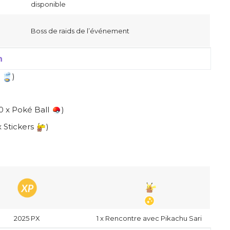
disponible
Boss de raids de l’événement
n
r
)
0 x Poké Ball
)
x Stickers
)
)
2025 PX
1 x Rencontre avec Pikachu Sari