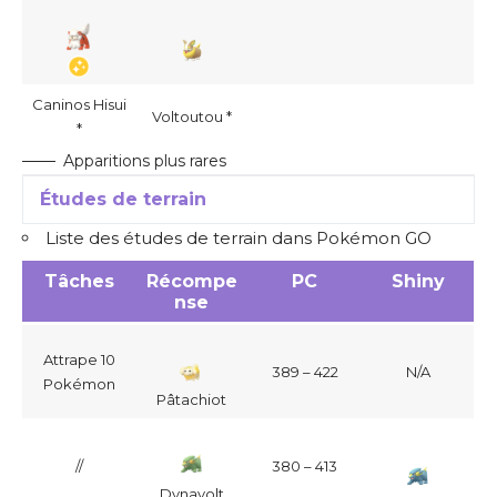
Caninos Hisui
Voltoutou *
*
Apparitions plus rares
Études de terrain
Liste des études de terrain dans Pokémon GO
Tâches
Récompe
PC
Shiny
nse
Attrape 10
389 – 422
N/A
Pokémon
Pâtachiot
//
380 – 413
Dynavolt