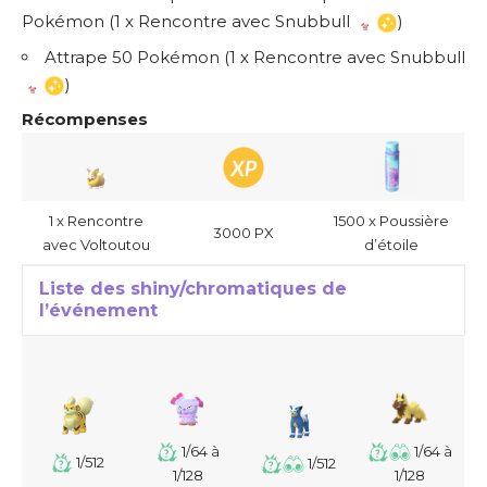
Pokémon (1 x Rencontre avec Snubbull
)
Attrape 50 Pokémon (1 x Rencontre avec Snubbull
)
Récompenses
1 x Rencontre
1500 x Poussière
3000 PX
avec Voltoutou
d’étoile
Liste des shiny/chromatiques de
l’événement
1/64 à
1/64 à
1/512
1/512
1/128
1/128