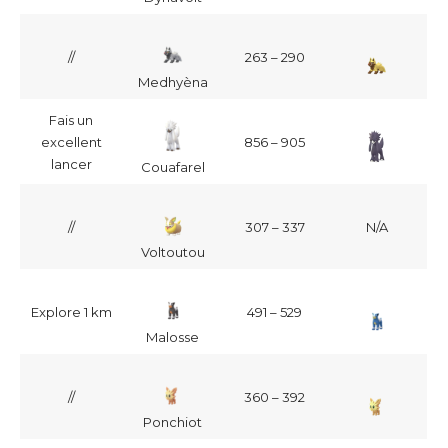
//
263 – 290
Medhyèna
Fais un
excellent
856 – 905
lancer
Couafarel
//
307 – 337
N/A
Voltoutou
Explore 1 km
491 – 529
Malosse
//
360 – 392
Ponchiot