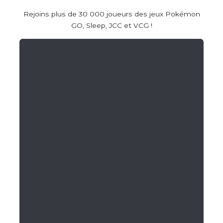
Rejoins plus de 30 000 joueurs des jeux Pokémon
GO, Sleep, JCC et VCG !