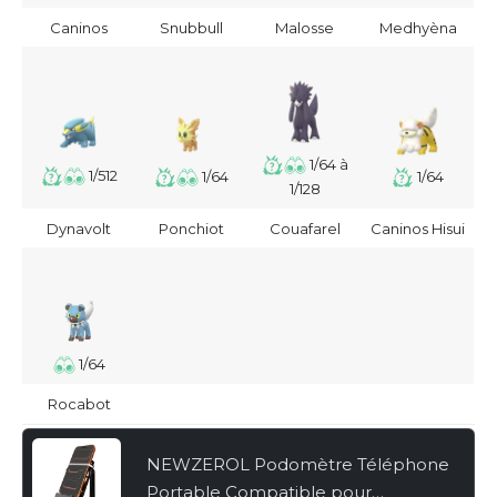
Caninos
Snubbull
Malosse
Medhyèna
1/64 à
1/512
1/64
1/64
1/128
Dynavolt
Ponchiot
Couafarel
Caninos Hisui
1/64
Rocabot
NEWZEROL Podomètre Téléphone
Portable Compatible pour