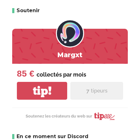
Soutenir
Margxt
85 €
collectés par
mois
tip!
7
tipeurs
Soutenez les créateurs du web sur
En ce moment sur Discord