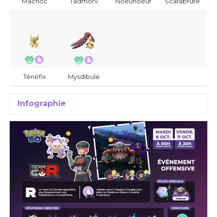
Machoc
Tadmorv
Noeunoeuf
Scarabrute
Ténéfix
Mysdibule
Infographie