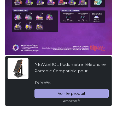
NEWZEROL Podomètre Téléphone
Portable Compatible pour
WeWard/Pokemon Go/Pokemon Go
19,99€
Plus,[Œufs à Couver ou Bonbons
Copains][Version Muette]
Voir le produit
Équipement...
Amazon.fr