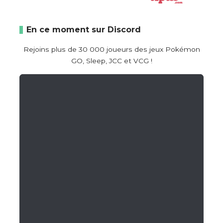
En ce moment sur Discord
Rejoins plus de 30 000 joueurs des jeux Pokémon
GO, Sleep, JCC et VCG !