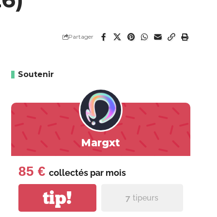
Partager
Soutenir
Margxt
85 €
collectés par
mois
tip!
7
tipeurs