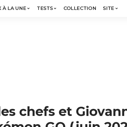
X À LA UNE
TESTS
COLLECTION
SITE
es chefs et Giovan
kémon GO (juin 202