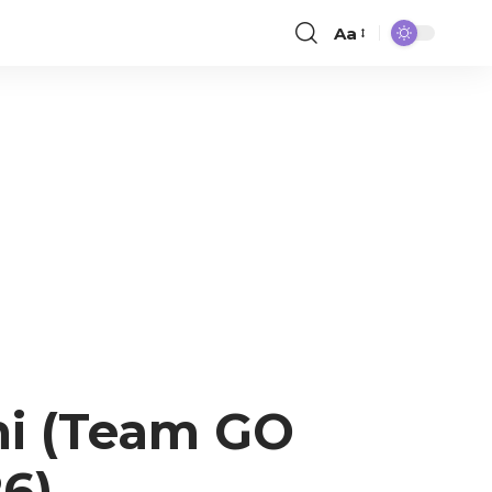
Aa
ni (Team GO
6)