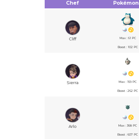
Chef
Pokémon
Cliff
Max : 61 PC
Boost : 102 PC
Sierra
Max : 159 PC
Boost : 262 PC
Arlo
Max : 368 PC
Boost : 607 PC