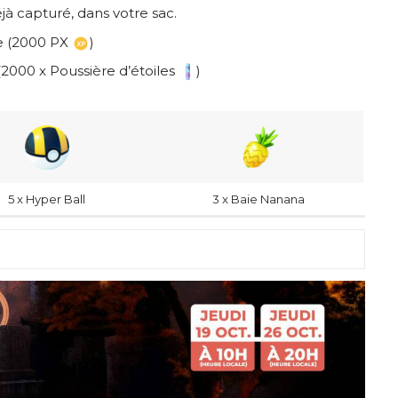
jà capturé, dans votre sac.
e (2000 PX
)
2000 x Poussière d’étoiles
)
5 x Hyper Ball
3 x Baie Nanana