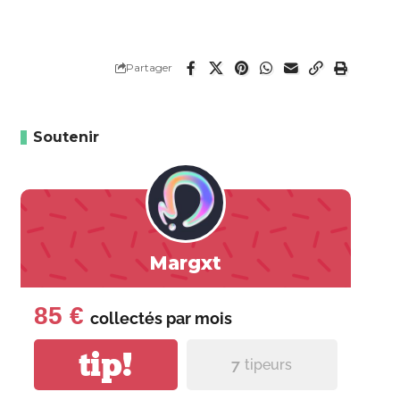
Partager
Soutenir
Margxt
85 €
collectés par
mois
tip!
7
tipeurs