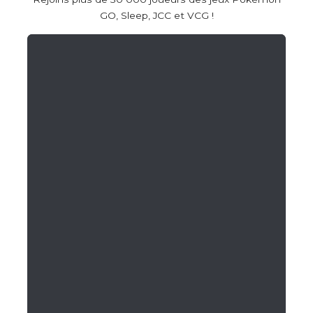
GO, Sleep, JCC et VCG !