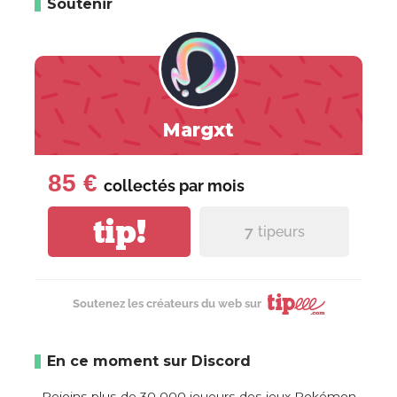
Soutenir
Margxt
85 €
collectés par
mois
tip!
7
tipeurs
Soutenez les créateurs du web sur
En ce moment sur Discord
Rejoins plus de 30 000 joueurs des jeux Pokémon