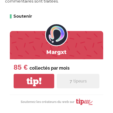
commentaires sont traitées
.
Soutenir
Margxt
85 €
collectés par
mois
tip!
7
tipeurs
Soutenez les créateurs du web sur