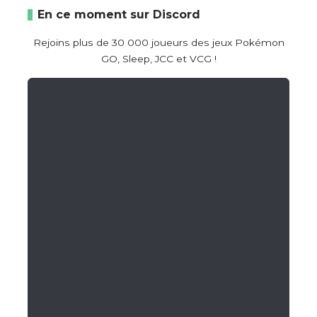
En ce moment sur Discord
Rejoins plus de 30 000 joueurs des jeux Pokémon
GO, Sleep, JCC et VCG !