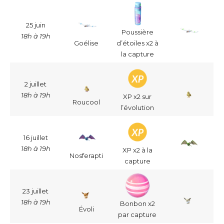
25 juin
Poussière
18h à 19h
Goélise
d’étoiles x2 à
la capture
2 juillet
18h à 19h
XP x2 sur
Roucool
l’évolution
16 juillet
18h à 19h
XP x2 à la
Nosferapti
capture
23 juillet
18h à 19h
Bonbon x2
Évoli
par capture