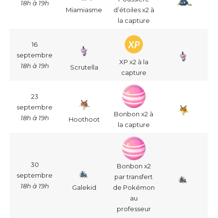
18h à 19h
Miamiasme
d’étoiles x2 à
la capture
16
septembre
XP x2 à la
18h à 19h
Scrutella
capture
23
septembre
Bonbon x2 à
18h à 19h
Hoothoot
la capture
30
Bonbon x2
septembre
par transfert
18h à 19h
Galekid
de Pokémon
au
professeur