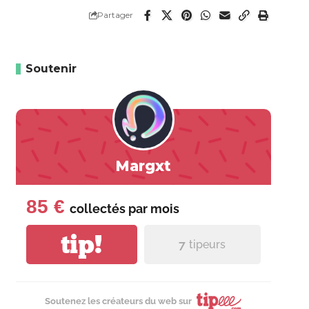
Partager
Soutenir
Margxt
85 €
collectés par
mois
tip!
7
tipeurs
Soutenez les créateurs du web sur