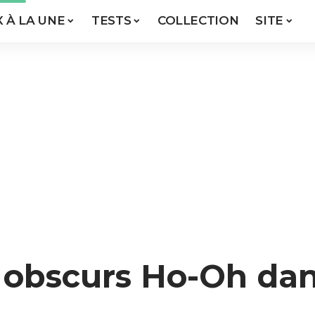
X À LA UNE
TESTS
COLLECTION
SITE
s obscurs Ho-Oh d