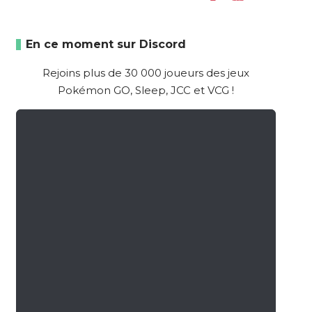
En ce moment sur Discord
Rejoins plus de 30 000 joueurs des jeux
Pokémon GO, Sleep, JCC et VCG !