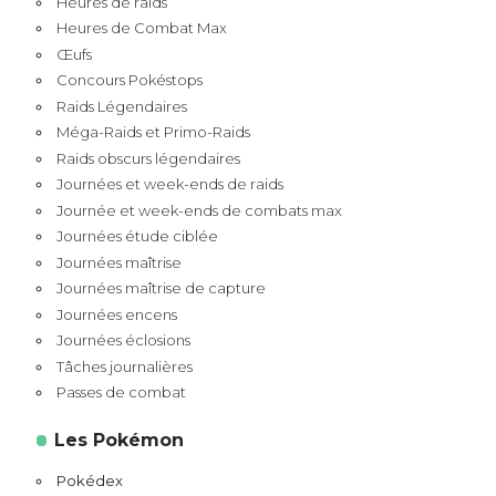
Heures de raids
Heures de Combat Max
Œufs
Concours Pokéstops
Raids Légendaires
Méga-Raids et Primo-Raids
Raids obscurs légendaires
Journées et week-ends de raids
Journée et week-ends de combats max
Journées étude ciblée
Journées maîtrise
Journées maîtrise de capture
Journées encens
Journées éclosions
Tâches journalières
Passes de combat
Les Pokémon
Pokédex