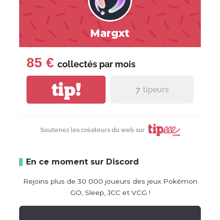
Margxt
85 €
collectés par
mois
tip!
7
tipeurs
Soutenez les créateurs du web sur
En ce moment sur Discord
Rejoins plus de 30 000 joueurs des jeux Pokémon
GO, Sleep, JCC et VCG !