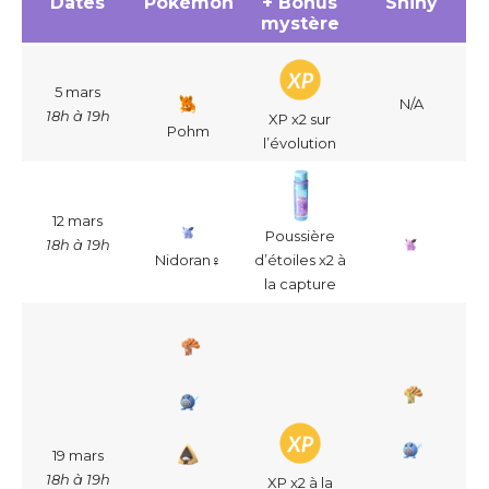
Dates
Pokémon
+ Bonus
Shiny
mystère
5 mars
N/A
18h à 19h
XP x2 sur
Pohm
l’évolution
12 mars
Poussière
18h à 19h
Nidoran♀
d’étoiles x2 à
la capture
19 mars
18h à 19h
XP x2 à la