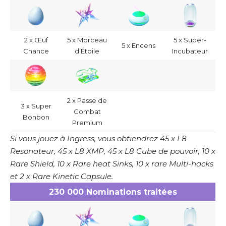
2 x Œuf
5 x Morceau
5 x Super-
5 x Encens
Chance
d’Étoile
Incubateur
2 x Passe de
3 x Super
Combat
Bonbon
Premium
Si vous jouez à Ingress, vous obtiendrez 45 x L8
Resonateur, 45 x L8 XMP, 45 x L8 Cube de pouvoir, 10 x
Rare Shield, 10 x Rare heat Sinks, 10 x rare Multi-hacks
et 2 x Rare Kinetic Capsule.
230 000 Nominations traitées