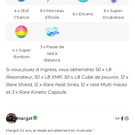
4 x Œuf
6 x Morceau
6 x Super-
6 x Encens
Chance
d’Étoile
Incubateur
3 x Passe de
4 x Super
raid à
Bonbon
distance
Si vous jouez à Ingress, vous obtiendrez 50 x L8
Resonateur, 50 x L8 XMP, 50 x L8 Cube de pouvoir, 12 x
Rare Shield, 12 x Rare heat Sinks, 12 x rare Multi-hacks
et 3 x Rare Kinetic Capsule.
Margxt
Margot 34 ans, je réside actuellement en Australie !