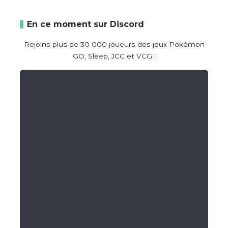
En ce moment sur Discord
Rejoins plus de 30 000 joueurs des jeux Pokémon
GO, Sleep, JCC et VCG !