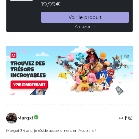
19,99€
Plus,[Œufs à Couver ou Bonbons
Copains][Version Muette]
Voir le produit
Équipement...
Amazon.fr
Margxt
Margot 34 ans, je réside actuellement en Australie !