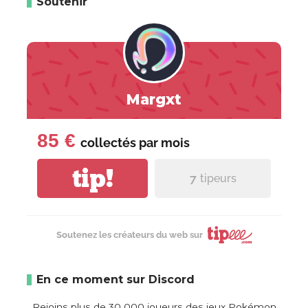
Soutenir
Margxt
85 €
collectés par
mois
tip!
7
tipeurs
Soutenez les créateurs du web sur
En ce moment sur Discord
Rejoins plus de 30 000 joueurs des jeux Pokémon