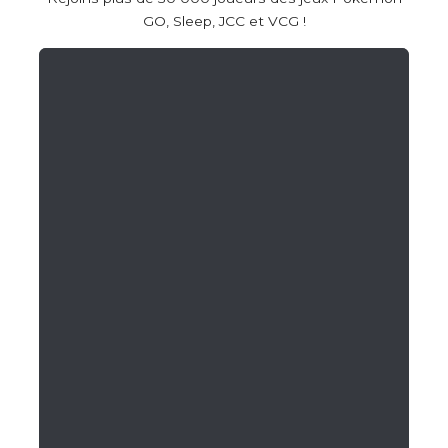
GO, Sleep, JCC et VCG !