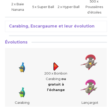
500 x
2 x Baie
5 x Super Ball
2 x Hyper Ball
Poussières
Nanana
d’étoiles
Carabing, Escargaume et leur évolution
Évolutions
200 x Bonbon
Carabing
ou
gratuit à
l’échange
Carabing
Lançargot