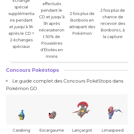
Échange
effectués
spécial
pendant le
2 fois plus de
supplémenta
2 fois plus de
CD et jusqu’à
chance de
ire pendant
Bonbons en
5h après
recevoir des
et jusqu’à 5h
attrapant des
nécessiteron
Bonbons L à
après le CD =
Pokémon
t 50% de
la capture
2 échanges
Poussières
spéciaux
d’Étoiles en
moins
Concours Pokéstops
Le guide complet des Concours PokéStops dans
Pokémon GO
Carabing
Escargaume
Lançargot
Limaspeed