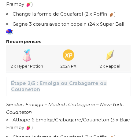
Framby
)
Change la forme de Couafarel (2 x Poffin
)
Gagne 3 cœurs avec ton copain (24 x Super Ball
)
Récompenses
2 x Hyper Potion
2024 PX
2 x Rappel
Étape 2/5 : Emolga ou Crabagarre ou
Couaneton
Sendai : Emolga – Madrid : Crabagarre – New-York :
Couaneton
Attrape 6 Emolga/Crabagarre/Couaneton (3 x Baie
Framby
)