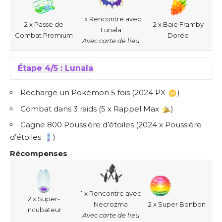
1 x Rencontre avec
2 x Passe de
2 x Baie Framby
Lunala
Combat Premium
Dorée
Avec carte de lieu
Étape 4/5 : Lunala
Recharge un Pokémon 5 fois (2024 PX
)
Combat dans 3 raids (5 x Rappel Max
)
Gagne 800 Poussière d’étoiles (2024 x Poussière
d’étoiles
)
Récompenses
1 x Rencontre avec
2 x Super-
Necrozma
2 x Super Bonbon
Incubateur
Avec carte de lieu