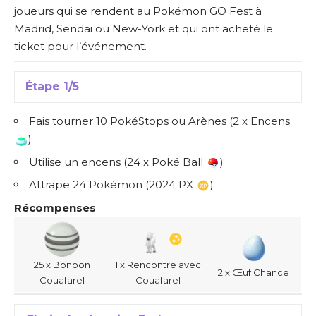
joueurs qui se rendent au Pokémon GO Fest à
Madrid, Sendai ou New-York et qui ont acheté le
ticket pour l’événement.
Étape 1/5
Fais tourner 10 PokéStops ou Arènes (2 x Encens
)
Utilise un encens (24 x Poké Ball
)
Attrape 24 Pokémon (2024 PX
)
Récompenses
25 x Bonbon
1 x Rencontre avec
2 x Œuf Chance
Couafarel
Couafarel