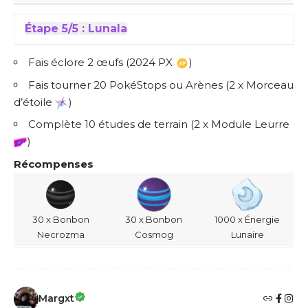
Étape 5/5 : Lunala
Fais éclore 2 œufs (2024 PX
)
Fais tourner 20 PokéStops ou Arènes (2 x Morceau
d’étoile
)
Complète 10 études de terrain (2 x Module Leurre
)
Récompenses
30 x Bonbon
30 x Bonbon
1000 x Énergie
Necrozma
Cosmog
Lunaire
Margxt