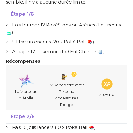
semble, il n’y a aucune durée limite.
Étape 1/6
Fais tourner 12 PokéStops ou Arènes (1 x Encens
)
Utilise un encens (20 x Poké Ball
)
Attrape 12 Pokémon (1 x Œuf Chance
)
Récompenses
1 x Rencontre avec
1 x Morceau
Pikachu
2025 PX
d’étoile
Accessoires
Rouge
Étape 2/6
Fais 10 jolis lancers (10 x Poké Ball
)