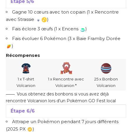
Étape 5/6
Gagne 10 cœurs avec ton copain (1 x Rencontre
avec Strassie
)
Fais éclore 3 œufs (1 x Encens
)
Fais évoluer 6 Pokémon (3 x Baie Framby Dorée
)
Récompenses
1 x T-shirt
1 x Rencontre avec
25 x Bonbon
Volcanion
Volcanion *
Volcanion
Vous obtenez des bonbons si vous avez déjà
rencontré Volcanion lors d’un Pokémon GO Fest local
Étape 6/6
Attrape un Pokémon pendant 7 jours différents
(2025 PX
)