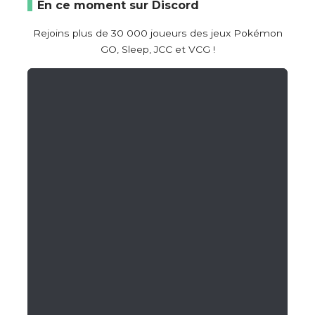
En ce moment sur Discord
Rejoins plus de 30 000 joueurs des jeux Pokémon
GO, Sleep, JCC et VCG !