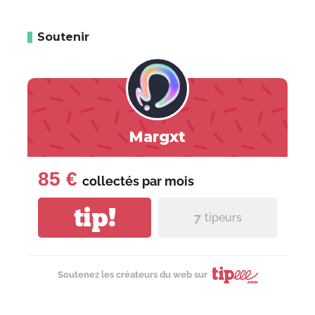
Soutenir
Margxt
85 €
collectés par
mois
tip!
7
tipeurs
Soutenez les créateurs du web sur