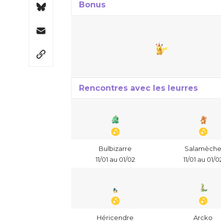
Bonus
Rencontres avec les leurres
Bulbizarre
Salamèch
11/01 au 01/02
11/01 au 01/0
Héricendre
Arcko