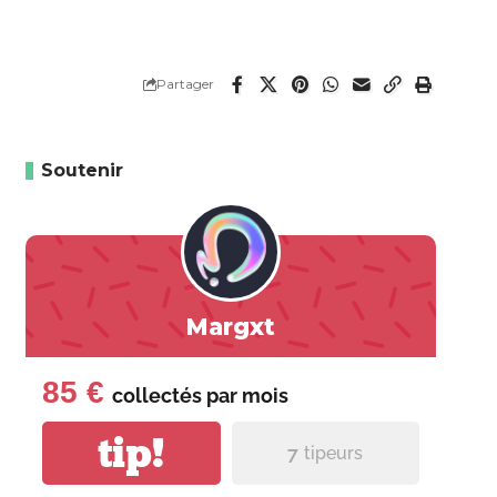
Partager
Soutenir
Margxt
85 €
collectés par
mois
tip!
7
tipeurs