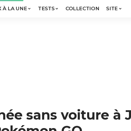
X À LA UNE
TESTS
COLLECTION
SITE
ée sans voiture à 
 Pokémon GO