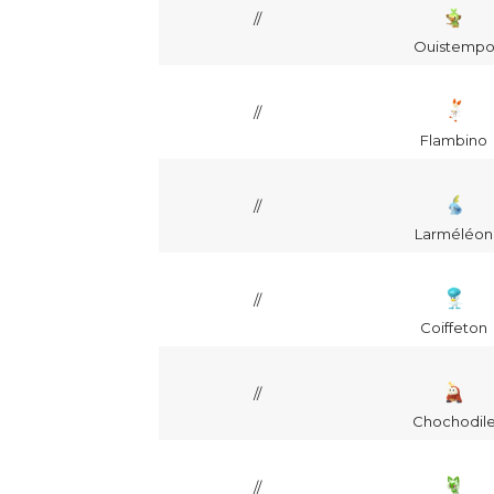
//
Ouistemp
//
Flambino
//
Larméléon
//
Coiffeton
//
Chochodil
//