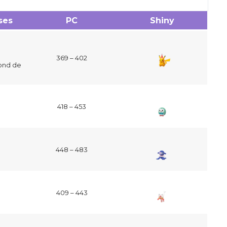
ses
PC
Shiny
369 – 402
fond de
418 – 453
448 – 483
409 – 443