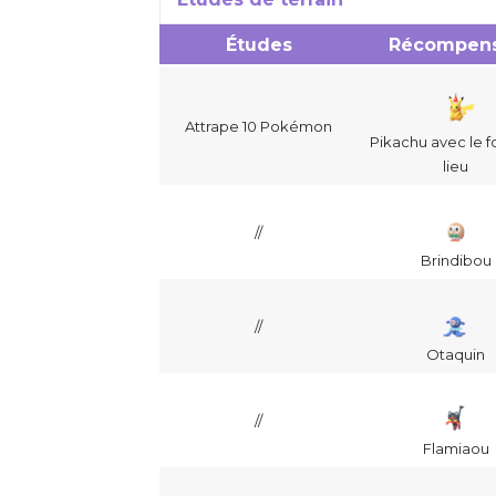
Études
Récompen
Attrape 10 Pokémon
Pikachu avec le 
lieu
//
Brindibou
//
Otaquin
//
Flamiaou