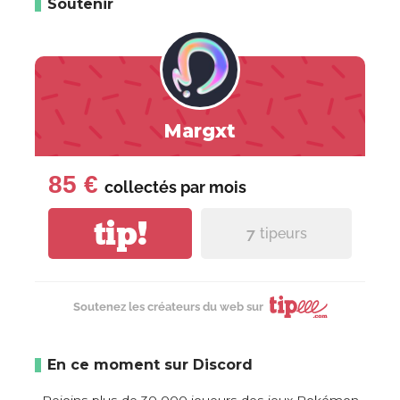
Soutenir
Margxt
85 €
collectés par
mois
tip!
7
tipeurs
Soutenez les créateurs du web sur
En ce moment sur Discord
Rejoins plus de 30 000 joueurs des jeux Pokémon