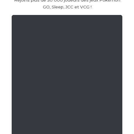
GO, Sleep, JCC et VCG !