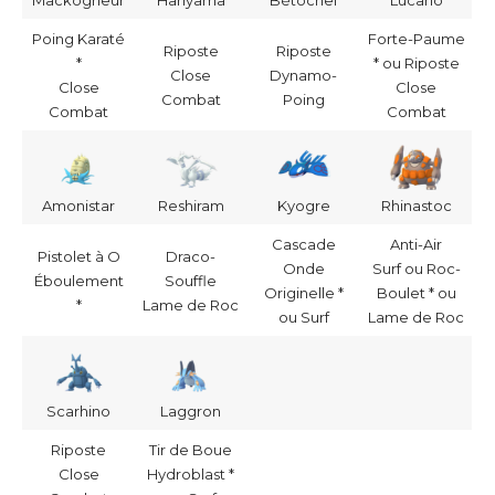
Poing Karaté
Forte-Paume
Riposte
Riposte
*
* ou Riposte
Close
Dynamo-
Close
Close
Combat
Poing
Combat
Combat
Amonistar
Reshiram
Kyogre
Rhinastoc
Cascade
Anti-Air
Pistolet à O
Draco-
Onde
Surf ou Roc-
Éboulement
Souffle
Originelle *
Boulet * ou
*
Lame de Roc
ou Surf
Lame de Roc
Scarhino
Laggron
Riposte
Tir de Boue
Close
Hydroblast *