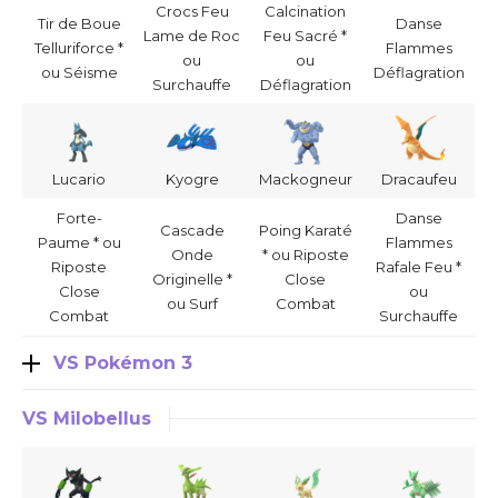
Crocs Feu
Calcination
Tir de Boue
Danse
Lame de Roc
Feu Sacré *
Telluriforce *
Flammes
ou
ou
ou Séisme
Déflagration
Surchauffe
Déflagration
Lucario
Kyogre
Mackogneur
Dracaufeu
Forte-
Danse
Cascade
Poing Karaté
Paume * ou
Flammes
Onde
* ou Riposte
Riposte
Rafale Feu *
Originelle *
Close
Close
ou
ou Surf
Combat
Combat
Surchauffe
VS Pokémon 3
VS Milobellus