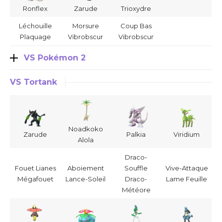
Ronflex
Zarude
Trioxydre
Léchouille
Morsure
Coup Bas
Plaquage
Vibrobscur
Vibrobscur
VS Pokémon 2
VS Tortank
Noadkoko
Zarude
Palkia
Viridium
Alola
Draco-
Fouet Lianes
Aboiement
Souffle
Vive-Attaque
Mégafouet
Lance-Soleil
Draco-
Lame Feuille
Météore