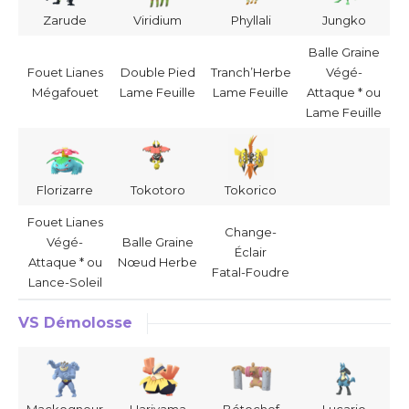
Zarude
Viridium
Phyllali
Jungko
Balle Graine
Fouet Lianes
Double Pied
Tranch’Herbe
Végé-
Mégafouet
Lame Feuille
Lame Feuille
Attaque * ou
Lame Feuille
Florizarre
Tokotoro
Tokorico
Fouet Lianes
Change-
Végé-
Balle Graine
Éclair
Attaque * ou
Nœud Herbe
Fatal-Foudre
Lance-Soleil
VS Démolosse
Mackogneur
Hariyama
Bétochef
Lucario