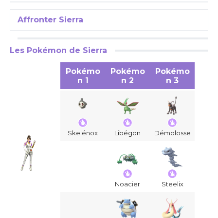
Affronter Sierra
Les Pokémon de Sierra
Pokémo
Pokémo
Pokémo
n 1
n 2
n 3
Skelénox
Libégon
Démolosse
Noacier
Steelix