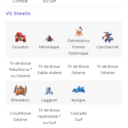
Combat
ou Surf
VS Steelix
Démétéros
Groudon
Minotaupe
Forme
Carchacrok
Totémique
Tir de Boue
Tir de Boue
Tir de Boue
Tir de Boue
Telluriforce *
Sable Ardent
Séisme
Séisme
ou Séisme
Rhinastoc
Laggron
Kyogre
Tir de Boue
Coud’Boue
Cascade
Hydroblast *
Séisme
Surf
ou Surf