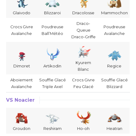
Glaivodo
Blizzaroi
Dracolosse
Mammochon
Draco-
Crocs Givre
Poudreuse
Poudreuse
Queue
Avalanche
Ball’Météo
Avalanche
Draco-Griffe
Kyurem
Dimoret
Artikodin
Regice
Blanc
Aboiement
Souffle Glacé
Crocs Givre
Souffle Glacé
Avalanche
Triple Axel
Feu Glacé
Blizzard
VS Noacier
Groudon
Reshiram
Ho-oh
Heatran