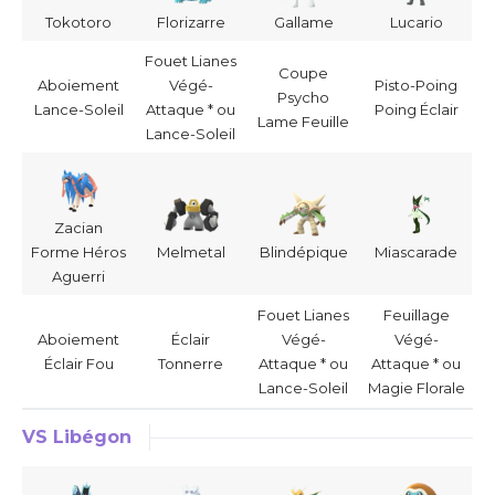
Tokotoro
Florizarre
Gallame
Lucario
Fouet Lianes
Coupe
Aboiement
Végé-
Pisto-Poing
Psycho
Lance-Soleil
Attaque * ou
Poing Éclair
Lame Feuille
Lance-Soleil
Zacian
Forme Héros
Melmetal
Blindépique
Miascarade
Aguerri
Fouet Lianes
Feuillage
Aboiement
Éclair
Végé-
Végé-
Éclair Fou
Tonnerre
Attaque * ou
Attaque * ou
Lance-Soleil
Magie Florale
VS Libégon