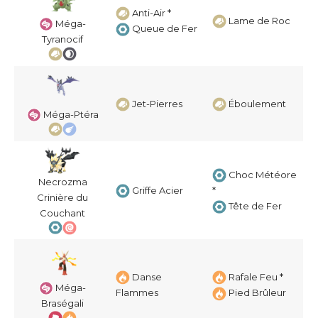
Anti-Air *
Lame de Roc
Méga-
Queue de Fer
Tyranocif
Jet-Pierres
Éboulement
Méga-Ptéra
Choc Météore
Necrozma
Griffe Acier
*
Crinière du
Tête de Fer
Couchant
Danse
Rafale Feu *
Méga-
Flammes
Pied Brûleur
Braségali