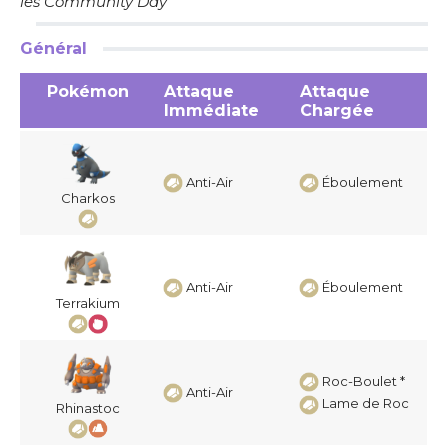
les Community Day
Général
Pokémon
Attaque
Attaque
Immédiate
Chargée
Anti-Air
Éboulement
Charkos
Anti-Air
Éboulement
Terrakium
Roc-Boulet *
Anti-Air
Lame de Roc
Rhinastoc