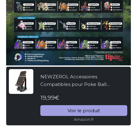
NEWZEROL Accessoires
Compatibles pour Poke Ball
Plus/Podomètre pour Téléphone
19,99€
Portable Pokemon Go, [Câble USB]
[Installation Facile] [Version Muette]
Voir le produit
Étapes...
Amazon.fr