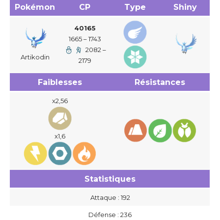
Pokémon
CP
Type
Shiny
40165
1665 – 1743
2082 –
Artikodin
2179
Faiblesses
Résistances
x2,56
x1,6
Statistiques
Attaque : 192
Défense : 236