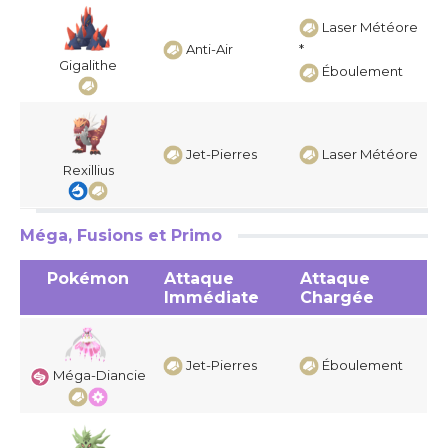
Laser Météore
Anti-Air
*
Gigalithe
Éboulement
Jet-Pierres
Laser Météore
Rexillius
Méga, Fusions et Primo
Pokémon
Attaque
Attaque
Immédiate
Chargée
Jet-Pierres
Éboulement
Méga-Diancie