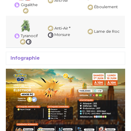
Anti-Air
*
Gigalithe
Éboulement
Anti-Air *
Lame de Roc
Morsure
Tyranocif
Infographie