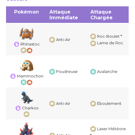
Pokémon
Attaque
Attaque
Immédiate
Chargée
Roc-Boulet *
Anti-Air
Lame de Roc
Rhinastoc
Poudreuse
Avalanche
Mammochon
Anti-Air
Éboulement
Charkos
Laser Météore