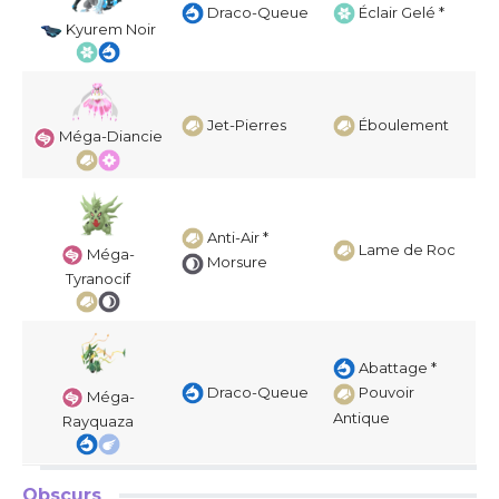
Draco-Queue
Éclair Gelé *
Kyurem Noir
Jet-Pierres
Éboulement
Méga-Diancie
Anti-Air *
Lame de Roc
Méga-
Morsure
Tyranocif
Abattage *
Draco-Queue
Pouvoir
Méga-
Antique
Rayquaza
Obscurs