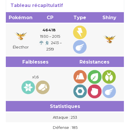
Tableau récapitulatif
Pokémon
CP
Type
Shiny
46418
1930 – 2015
2413 –
Électhor
2519
Faiblesses
Résistances
x1,6
Statistiques
Attaque : 253
Défense : 185