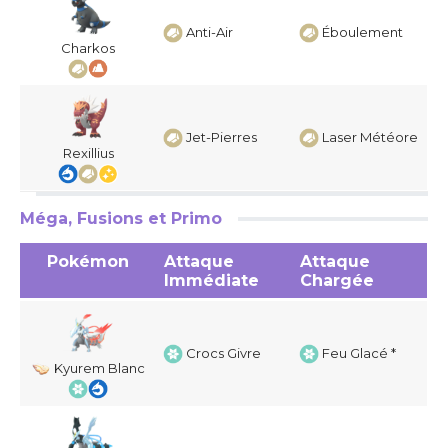
Anti-Air
Éboulement
Charkos
Jet-Pierres
Laser Météore
Rexillius
Méga, Fusions et Primo
Pokémon
Attaque
Attaque
Immédiate
Chargée
Crocs Givre
Feu Glacé *
Kyurem Blanc