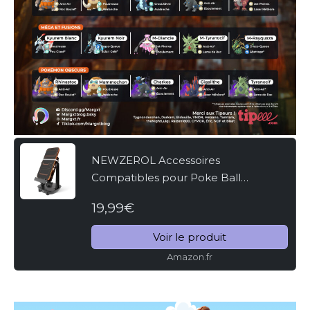
NEWZEROL Accessoires
Compatibles pour Poke Ball
Plus/Podomètre pour Téléphone
19,99€
Portable Pokemon Go, [Câble USB]
[Installation Facile] [Version Muette]
Voir le produit
Étapes...
Amazon.fr