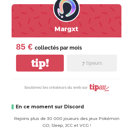
Margxt
85 €
collectés par
mois
tip!
7
tipeurs
Soutenez les créateurs du web sur
En ce moment sur Discord
Rejoins plus de 30 000 joueurs des jeux Pokémon
GO, Sleep, JCC et VCG !