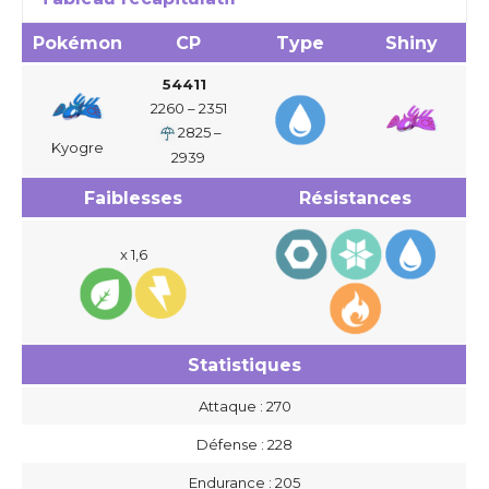
Pokémon
CP
Type
Shiny
54411
2260 – 2351
2825 –
Kyogre
2939
Faiblesses
Résistances
x 1,6
Statistiques
Attaque : 270
Défense : 228
Endurance : 205