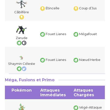
Étincelle
Coup d’Jus
Câblifère
Fouet Lianes
Mégafouet
Zarude
Fouet Lianes
Nœud Herbe
Shaymin Céleste
Méga, Fusions et Primo
Pokémon
Attaques
Attaques
Immédiates
Chargées
Végé-Attaque