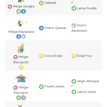
Taillade
*
Méga-Jungko
Lame Feuille
Draco
Draco-Queue
Ascension
Méga-Rayquaza
Crocs Éclair
Éclair Fou
Méga-
Élecsprint
Végé-Attaque
Fouet Lianes
*
Méga-
Lance Soleil
Florizarre