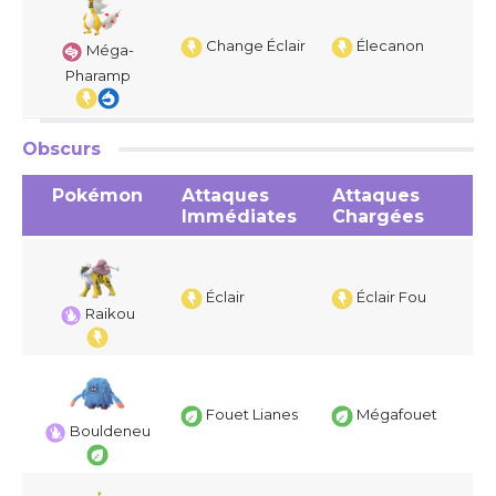
Change Éclair
Élecanon
Méga-
Pharamp
Obscurs
Pokémon
Attaques
Attaques
Immédiates
Chargées
Éclair
Éclair Fou
Raikou
Fouet Lianes
Mégafouet
Bouldeneu