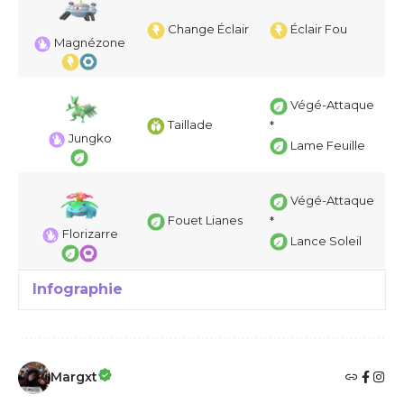
Change Éclair
Éclair Fou
Magnézone
Végé-Attaque
Taillade
*
Jungko
Lame Feuille
Végé-Attaque
Fouet Lianes
*
Florizarre
Lance Soleil
Infographie
Margxt