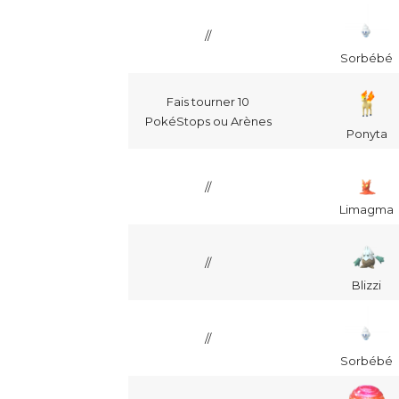
//
Sorbébé
Fais tourner 10
PokéStops ou Arènes
Ponyta
//
Limagma
//
Blizzi
//
Sorbébé