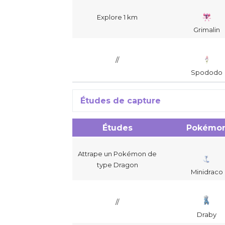
Explore 1 km
Grimalin
//
Spododo
Études de capture
Études
Pokémo
Attrape un Pokémon de
type Dragon
Minidraco
//
Draby