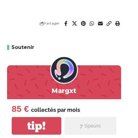
Partager
Soutenir
Margxt
85 €
collectés par
mois
tip!
7
tipeurs