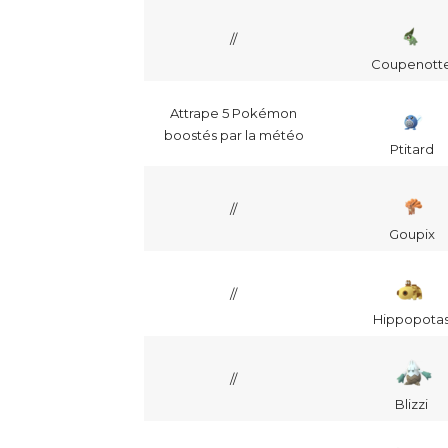
//
Coupenott
Attrape 5 Pokémon
boostés par la météo
Ptitard
//
Goupix
//
Hippopota
//
Blizzi