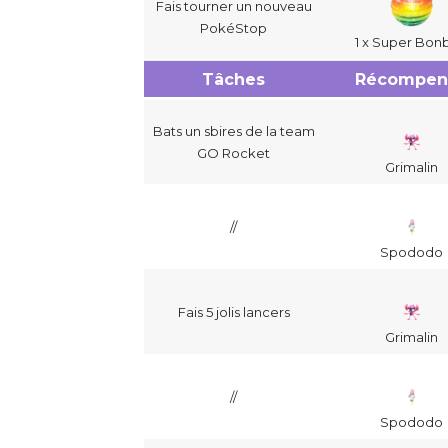
Fais tourner un nouveau
PokéStop
1 x Super Bon
Tâches
Récompen
Bats un sbires de la team
GO Rocket
Grimalin
//
Spododo
Fais 5 jolis lancers
Grimalin
//
Spododo