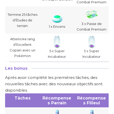
Combat Premium
Termine 25 tâches
d’Études de
3 x Passe de
terrain
1 x Encens
Combat Premium
Atteins ke rang
d’Excellent
Copain avec un
5 x Super
3 x Super
Pokémon
Incubateur
Incubateur
Les bonus
Après avoir complété les premières tâches, des
nouvelles tâches avec des nouveaux objectifs sont
disponibles.
Tâches
Récompense
Récompense
s Parrain
s Filleul