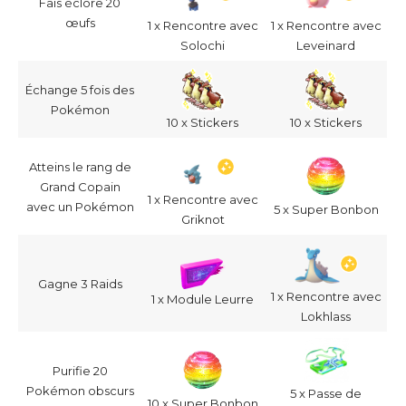
Fais éclore 20
œufs
1 x Rencontre avec
1 x Rencontre avec
Solochi
Leveinard
Échange 5 fois des
Pokémon
10 x Stickers
10 x Stickers
Atteins le rang de
Grand Copain
1 x Rencontre avec
avec un Pokémon
5 x Super Bonbon
Griknot
Gagne 3 Raids
1 x Rencontre avec
1 x Module Leurre
Lokhlass
Purifie 20
Pokémon obscurs
5 x Passe de
10 x Super Bonbon