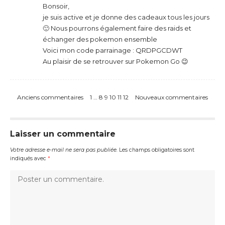
Bonsoir,
je suis active et je donne des cadeaux tous les jours
🙂 Nous pourrons également faire des raids et
échanger des pokemon ensemble
Voici mon code parrainage : QRDPGCDWT
Au plaisir de se retrouver sur Pokemon Go 😉
Anciens commentaires
1
…
8
9
10
11
12
Nouveaux commentaires
Laisser un commentaire
Votre adresse e-mail ne sera pas publiée.
Les champs obligatoires sont
indiqués avec
*