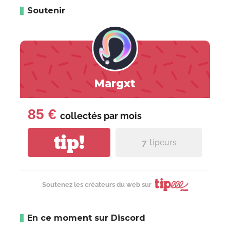
Soutenir
Margxt
85 €
collectés par
mois
tip!
7
tipeurs
Soutenez les créateurs du web sur
En ce moment sur Discord