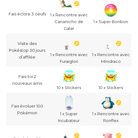
Fais éclore 3 oeufs
1 x Rencontre avec
Canarticho de
1 x Super Bonbon
Galar
Visite des
Pokéstop 30 jours
1 x Rencontre avec
1 x Rencontre avec
d’affilée
Furaiglon
Minidraco
Fais-toi 2
nouveaux amis
10 x Stickers
10 x Stickers
Fais évoluer 100
Pokémon
1 x Super
1 x Rencontre avec
Incubateur
Ronflex