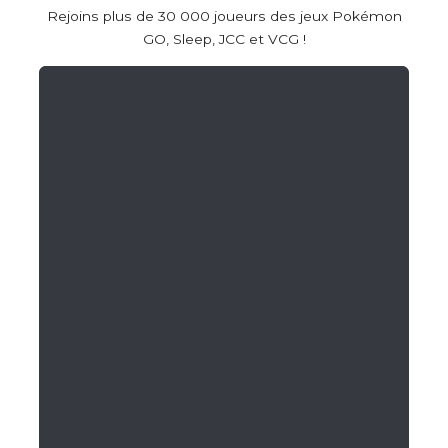
Rejoins plus de 30 000 joueurs des jeux Pokémon
GO, Sleep, JCC et VCG !