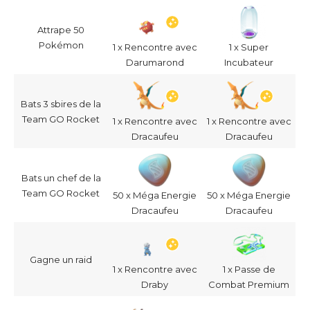
Attrape 50
Pokémon
1 x Rencontre avec
1 x Super
Darumarond
Incubateur
Bats 3 sbires de la
Team GO Rocket
1 x Rencontre avec
1 x Rencontre avec
Dracaufeu
Dracaufeu
Bats un chef de la
Team GO Rocket
50 x Méga Energie
50 x Méga Energie
Dracaufeu
Dracaufeu
Gagne un raid
1 x Rencontre avec
1 x Passe de
Draby
Combat Premium